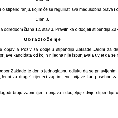
 o stipendiranju, kojim će se regulirati sva međusobna prava i
Član 3.
odredbom člana 12. stav 3. Pravilnika o dodjeli stipendija Zak
O b r a z l o ž e nj e
e objavila Poziv za dodjelu stipendija Zaklade „Jedni za 
rijave kandidata od kojih nijedna nije ispunjavala uvjet da se r
 odbor Zaklade je donio jednoglasnu odluku da se prijavljenim
Jedni za druge“ cijeneći zaprimljene prijave kao posebne zaht
lagodi broju zaprimljenih prijava i dodjeljuje dvije stipend