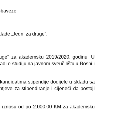
 obaveze.
lade „Jedni za druge“.
druge“ za akademsku 2019/2020. godinu. U
adi o studiju na javnom sveučilištu u Bosni i
 kandidatima stipendije dodijele u skladu sa
jeve za stipendiranje i cijeneći da postoji
ije u iznosu od po 2.000,00 KM za akademsku