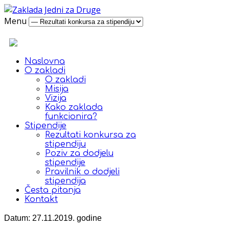
Menu
Naslovna
O zakladi
O zakladi
Misija
Vizija
Kako zaklada
funkcionira?
Stipendije
Rezultati konkursa za
stipendiju
Poziv za dodjelu
stipendije
Pravilnik o dodjeli
stipendija
Česta pitanja
Kontakt
Datum: 27.11.2019. godine