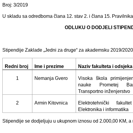
Broj: 3/2019
U skladu sa odredboma člana 12. stav 2. i člana 15. Pravilnika
ODLUKU O DODJELI STIPEND
Stipendije Zaklade „Jedni za druge“ za akademsku 2019/2020 g
Redni broj
Ime i prezime
Naziv fakulteta i odsjeka
1
Nemanja Gvero
Visoka škola primijenje
nauke Prometej Ba
Transportno inženjerstvo
2
Armin Kitovnica
Elektrotehnički fakulte
Elektronika i informatika
Stipendije se dodjeljuju u ukupnom iznosu od 2.000,00 KM, a na