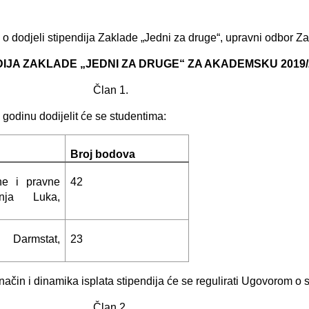
 o dodjeli stipendija Zaklade „Jedni za druge“, upravni odbor Z
IJA ZAKLADE „JEDNI ZA DRUGE“ ZA AKADEMSKU 2019/
Član 1.
odinu dodijelit će se studentima:
Broj bodova
ne i pravne
42
nja Luka,
t Darmstat,
23
čin i dinamika isplata stipendija će se regulirati Ugovorom o s
Član 2.