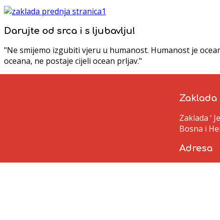
Darujte od srca i s ljubavlju!
"Ne smijemo izgubiti vjeru u humanost. Humanost je ocean;
oceana, ne postaje cijeli ocean prljav."
Zaklada
Zaklada ‘ 
Bosna i He
Adresa
Polje bb
Kreševo 7
Bosna i He