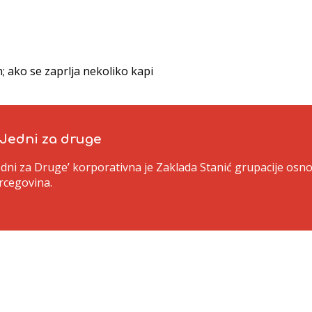
 ako se zaprlja nekoliko kapi
 Jedni za druge
Jedni za Druge’ korporativna je Zaklada Stanić grupacije os
rcegovina.
1260
rcegovina