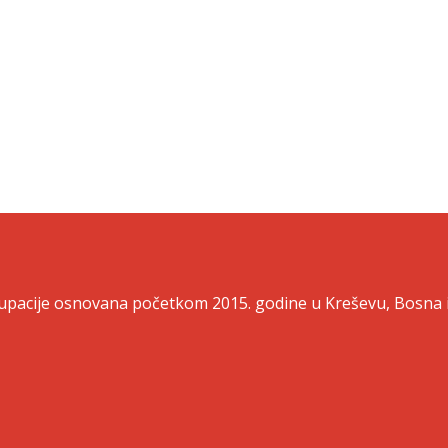
izadruge.com
zadruge.com
30 800 700
30 806 490
grupacije osnovana početkom 2015. godine u Kreševu, Bosna 