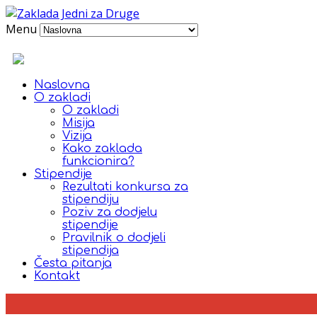
Menu
Naslovna
O zakladi
O zakladi
Misija
Vizija
Kako zaklada
funkcionira?
Stipendije
Rezultati konkursa za
stipendiju
Poziv za dodjelu
stipendije
Pravilnik o dodjeli
stipendija
Česta pitanja
Kontakt