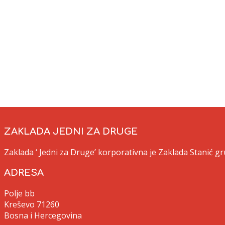
Kontakt
info@jedn
www.jedni
Tel.: +387 
Fax.: +387 
ZAKLADA JEDNI ZA DRUGE
Zaklada ‘ Jedni za Druge’ korporativna je Zaklada Stanić 
ADRESA
Polje bb
Kreševo 71260
Bosna i Hercegovina